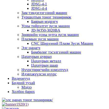
JDSG-4-1
JDSG-4-4
Зам тэмдэглэгээний машин
Туршилтын тоног төхөөрөмж
Баярын мэдрэгч
Усны тийрэлтэт зүсэх машин
JD-WJ50-3020BA
Зөөврийн усны хутга зүсэх машин
Плазмын зүсэх машин
CNC Ширээний Плазм Зүсэх Машин
Элс цацагч
Бөмбөлөг тэсэлгээний машин
Цахиурын цуврал
Цахиурын металл
Цахиурын шаар
Нүүрстөрөгчийн нэмэлтүүд
Идэвхжүүлсэн нүүрс
Видеонууд
Бидний тухай
Мэдээ
Холбоо барих