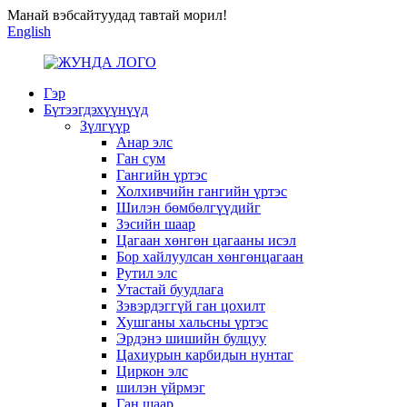
Манай вэбсайтуудад тавтай морил!
English
Гэр
Бүтээгдэхүүнүүд
Зүлгүүр
Анар элс
Ган сум
Гангийн үртэс
Холхивчийн гангийн үртэс
Шилэн бөмбөлгүүдийг
Зэсийн шаар
Цагаан хөнгөн цагааны исэл
Бор хайлуулсан хөнгөнцагаан
Рутил элс
Утастай буудлага
Зэвэрдэггүй ган цохилт
Хушганы хальсны үртэс
Эрдэнэ шишийн булцуу
Цахиурын карбидын нунтаг
Циркон элс
шилэн үйрмэг
Ган шаар