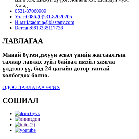
Хятад
0531-87060909
Утас:
0086-(0)531-82020205
И-мэйл:
admin@blastany.com
Ватсап:
8613335117738
ЛАВЛАГАА
Манай бүтээгдэхүүн эсвэл үнийн жагсаалтын
талаар лавлах зүйл байвал имэйл хаягаа
үлдээнэ үү, бид 24 цагийн дотор тантай
холбогдох болно.
ОДОО ЛАВЛАГАА ӨГӨХ
СОШИАЛ