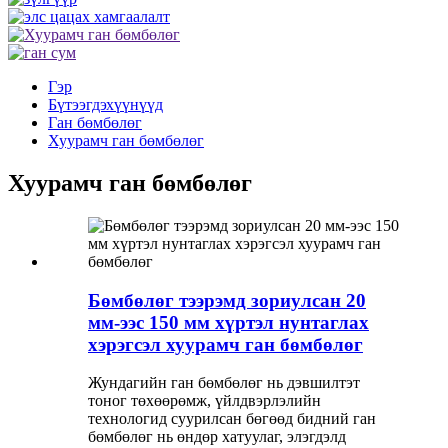
Гэр
Бүтээгдэхүүнүүд
Ган бөмбөлөг
Хуурамч ган бөмбөлөг
Хуурамч ган бөмбөлөг
Бөмбөлөг тээрэмд зориулсан 20
мм-ээс 150 мм хүртэл нунтаглах
хэрэгсэл хуурамч ган бөмбөлөг
Жундагийн ган бөмбөлөг нь дэвшилтэт
тоног төхөөрөмж, үйлдвэрлэлийн
технологид суурилсан бөгөөд бидний ган
бөмбөлөг нь өндөр хатуулаг, элэгдэлд