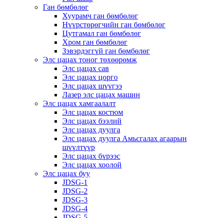
Ган бөмбөлөг
Хуурамч ган бөмбөлөг
Нүүрстөрөгчийн ган бөмбөлөг
Цутгамал ган бөмбөлөг
Хром ган бөмбөлөг
Зэвэрдэггүй ган бөмбөлөг
Элс цацах тоног төхөөрөмж
Элс цацах сав
Элс цацах цорго
Элс цацах шүүгээ
Лазер элс цацах машин
Элс цацах хамгаалалт
Элс цацах костюм
Элс цацах бээлий
Элс цацах дуулга
Элс цацах дуулга Амьсгалах агаарын
шүүлтүүр
Элс цацах бүрээс
Элс цацах хоолой
Элс цацах буу
JDSG-1
JDSG-2
JDSG-3
JDSG-4
JDSG-5