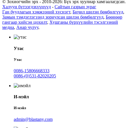
© Зохиогчийн эрх - 2010-2026: Бүх эрх хуулиар хамгаалагдсан.
Халуун бүтээгдэхүүнүүд
-
Сайтын газрын зураг
Ган буудлагын хэмжээний хүснэгт
,
Бичил шилэн бөмбөлгүүд
,
Замын тэмдэглэгээнд зориулсан шилэн бөмбөлгүүд
,
Бөөнөөр
гангаар хийсэн цохилт
,
Хушганы бүрхүүлийн тэсэлгээний
медиа
,
Анар чулуу
,
Утас
Утас
0086-15806668333
0086-(0)531-82020205
И-мэйл
И-мэйл
admin@blastany.com