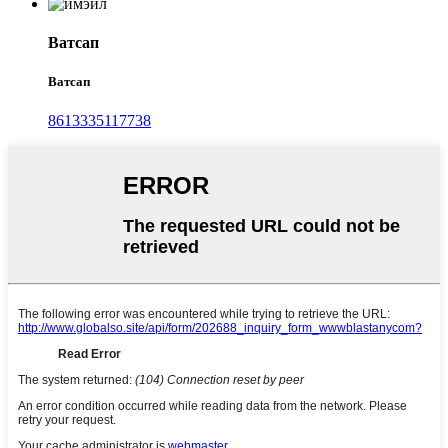
Ватсап
Ватсап
8613335117738