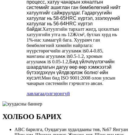
процесс, хатуу чанарын хяналтын
системийг ашиглан ган бөмбөлөгний нийт
хатуулгийг сайжруулдаг. Гадаргуугийн
хатуулаг нь 58-65HRC хүртэл, эзэлхүүний
хатуулаг нь 56-64HRC хүртэл
байдаг.
Хатуулгийн тархалт жигд, цохилтын
хатуулгийн утга нь 12Ж/см², бутлах хурд нь
1%-иас хамаагүй бага. Хуурамч ган
бөмбөлөгний химийн найрлага:
нүүрстөрөгчийн агууламж i
s
0.4-0.85,
манганы агууламж i
s
0.5-1.2, хромын
агууламж i
s
0.05-1.2,
Бид үйлчлүүлэгчийн
шаардлагын дагуу өөр өөр хэмжээтэй
бүтээгдэхүүн үйлдвэрлэж болно
'
-ийн
хүсэлт.
Мөн бид ISO 9001:2008 олон улсын
чанарын системийн гэрчилгээ авсан.
лавлагаа
дэлгэрэнгүй
ХОЛБОО БАРИХ
ABC барилга, Оуядагуан худалдааны төв, №67 Янгуан
Шин зам, Шижун дүүрэг, Жинань хот, Шаньдун муж,