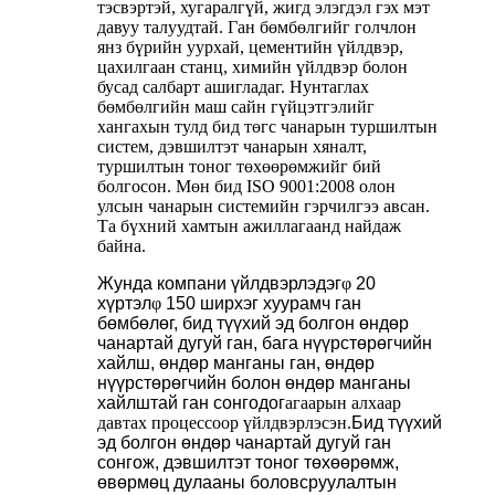
тэсвэртэй, хугаралгүй, жигд элэгдэл гэх мэт
давуу талуудтай. Ган бөмбөлгийг голчлон
янз бүрийн уурхай, цементийн үйлдвэр,
цахилгаан станц, химийн үйлдвэр болон
бусад салбарт ашигладаг. Нунтаглах
бөмбөлгийн маш сайн гүйцэтгэлийг
хангахын тулд бид төгс чанарын туршилтын
систем, дэвшилтэт чанарын хяналт,
туршилтын тоног төхөөрөмжийг бий
болгосон. Мөн бид ISO 9001:2008 олон
улсын чанарын системийн гэрчилгээ авсан.
Та бүхний хамтын ажиллагаанд найдаж
байна.
Жунда
компани үйлдвэрлэдэг
φ
20
хүртэл
φ
150 ширхэг хуурамч ган
бөмбөлөг, бид түүхий эд болгон өндөр
чанартай дугуй ган, бага нүүрстөрөгчийн
хайлш, өндөр манганы ган, өндөр
нүүрстөрөгчийн болон өндөр манганы
хайлштай ган сонгодог
агаарын алхаар
давтах процессоор үйлдвэрлэсэн.
Бид түүхий
эд болгон өндөр чанартай дугуй ган
сонгож, дэвшилтэт тоног төхөөрөмж,
өвөрмөц дулааны боловсруулалтын